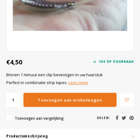
Wig caps
Verf
€4,50
103 OP VOORRAAD
Binnen 1 minuut een clip bevestigen in uw haarstuk
Perfect in combinatie strip tapes.
Lees meer
Toevoegen aan winkelwagen
Toevoegen aan vergelijking
DELEN:
Productomschrijving