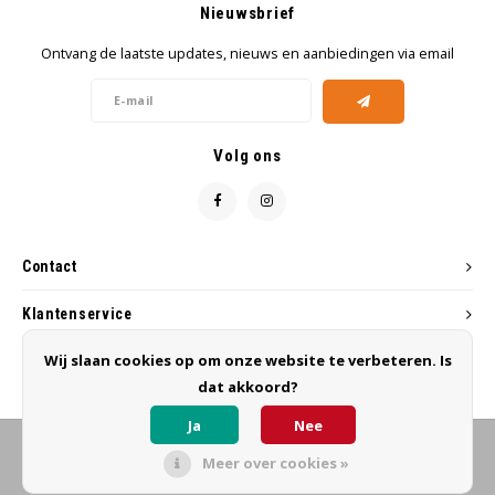
Nieuwsbrief
Wig caps
Verf
Ontvang de laatste updates, nieuws en aanbiedingen via email
Volg ons
Contact
Klantenservice
Wij slaan cookies op om onze website te verbeteren. Is
Mijn account
dat akkoord?
Ja
Nee
Meer over cookies »
© Copyright 2026 MB Hairworks