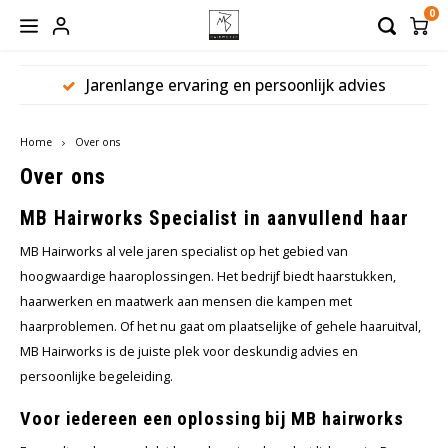
0
Jarenlange ervaring en persoonlijk advies
Hoofdmenu / hoofdbedekkingen
Hoofdmenu / haaraanvullingen
Hoofdmenu / werkmateriaal
Hoofdmenu / haarwerken
Hoofdmenu / verzorging
Hoofdbedekkingen
Haaraanvullingen
Werkmateriaal
Haarwerken
Verzorging
Home
Over ons
Dames
Haarstukken
Hoofddoeken
Shampoo
Borstels
Over ons
Heren
Haarmatten
Mutsen
Conditioner
Pruikenhouders
MB Hairworks Specialist in aanvullend haar
MB Hairworks al vele jaren specialist op het gebied van
Toupetten
Sjaals
Balsem
Clips
hoogwaardige haaroplossingen. Het bedrijf biedt haarstukken,
haarwerken en maatwerk aan mensen die kampen met
Pruiken
Turbans
Treatment
Lijm
haarproblemen. Of het nu gaat om plaatselijke of gehele haaruitval,
MB Hairworks is de juiste plek voor deskundig advies en
Caps
Styling
Tape
persoonlijke begeleiding.
Bandana
Verzorgingssets
Beauty Pillow
Voor iedereen een oplossing
bij MB hairworks