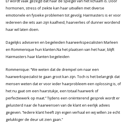
Er wordt vaak gezegd dat haar de spiegel van het lichaam is. Door
Wig caps
Verf
hormonen, stress of ziekte kan haar uitvallen met diverse
emotionele en fysieke problemen tot gevolg. Hairmasters is er voor
iedereen die iets aan zijn kaalheid, haarverlies of dunner wordend
haar wil laten doen.
Dagelijks adviseren en begeleiden haarwerkspecialisten Marleen
en Rommenique hun klanten.Na het plaatsen van het haar, blijft
Hairmasters haar klanten begeleiden
Rommenique: “We weten dat de drempel om naar een
haarwerkspecialist te gaan groot kan zijn. Toch is het belangrijk dat
mensen weten dat er voor ieder haarprobleem een oplossing is, of
het nu gaat om een haarstukje, een totaal haarwerk of
perfectiewerk op maat.” Tijdens een oriënterend gesprek wordt er
geluisterd naar de haarwensen van de klant en eerlijk advies
gegeven. “Iedere klant heeft zijn eigen verhaal en wij willen ze echt
gelukkiger de deur uit zien gaan.”