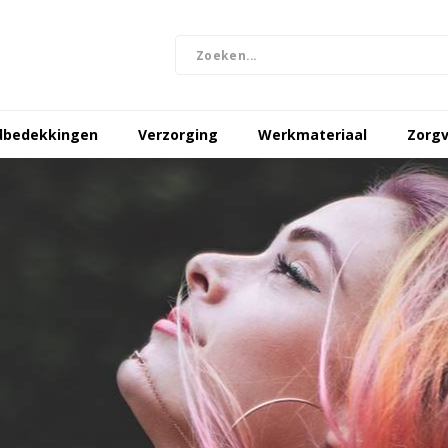
dbedekkingen
Verzorging
Werkmateriaal
Zorgv
end haar