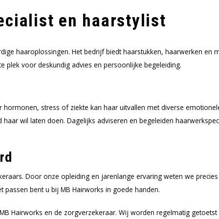
ialist en haarstylist
aardige haaroplossingen. Het bedrijf biedt haarstukken, haarwerken 
ste plek voor deskundig advies en persoonlijke begeleiding.
r hormonen, stress of ziekte kan haar uitvallen met diverse emotionel
nd haar wil laten doen. Dagelijks adviseren en begeleiden haarwerksp
rd
zekeraars. Door onze opleiding en jarenlange ervaring weten we preci
j het passen bent u bij MB Hairworks in goede handen.
 MB Hairworks en de zorgverzekeraar. Wij worden regelmatig getoetst 