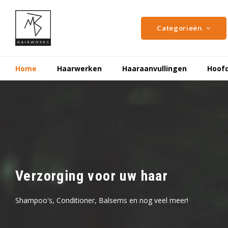
Categorieën
Home
Haarwerken
Haaraanvullingen
Hoof
Specialist op gebied van aanvull
MB Hairworks geeft u uw zelfvertrouwen terug!