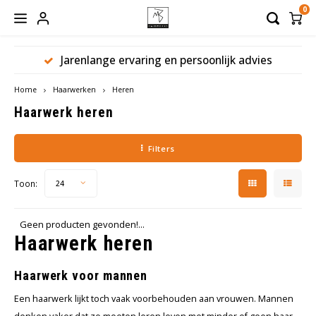
0
Jarenlange ervaring en persoonlijk advies
Hoofdmenu / hoofdbedekkingen
Hoofdmenu / haaraanvullingen
Hoofdmenu / werkmateriaal
Hoofdmenu / haarwerken
Hoofdmenu / verzorging
Hoofdbedekkingen
Haaraanvullingen
Werkmateriaal
Haarwerken
Verzorging
Home
Haarwerken
Heren
Haarwerk heren
Dames
Haarstukken
Hoofddoeken
Shampoo
Borstels
Filters
Haarmatten
Mutsen
Conditioner
Pruikenhouders
Heren
Toon:
24
Toupetten
Sjaals
Balsem
Clips
Pruiken
Turbans
Treatment
Lijm
Geen producten gevonden!...
Haarwerk heren
Caps
Styling
Tape
Haarwerk voor mannen
Bandana
Verzorgingssets
Beauty Pillow
Een haarwerk lijkt toch vaak voorbehouden aan vrouwen. Mannen