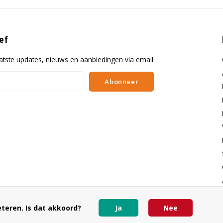
ef
atste updates, nieuws en aanbiedingen via email
Abonneer
teren. Is dat akkoord?
Ja
Nee