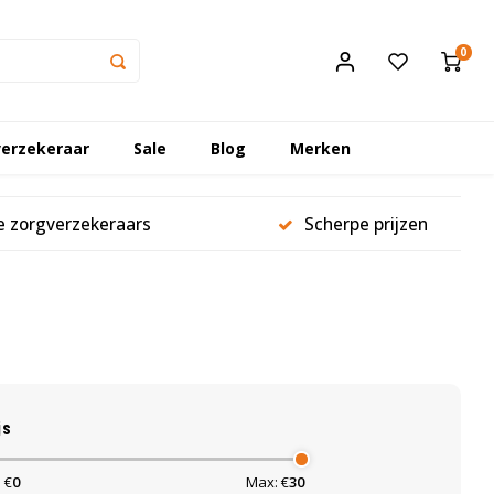
0
erzekeraar
Sale
Blog
Merken
le zorgverzekeraars
Scherpe prijzen
js
 €
0
Max: €
30