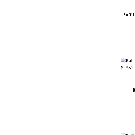
Buff 
B
geo