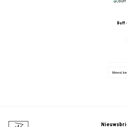
Buff
Meest be
Nieuwsbri