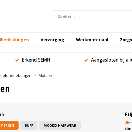
dbedekkingen
Verzorging
Werkmateriaal
Zorgv
Erkend SEMH
Aangesloten bij al
oofdbedekkingen
Mutsen
sen
en
Pri
 MERKEN
BUFF
MODIXX HAIRWEAR
Min: