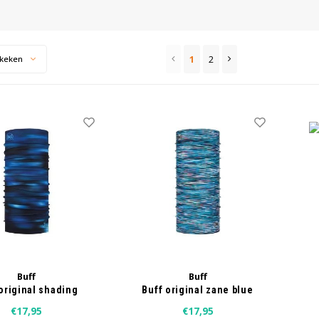
1
2
keken
Buff
Buff
original shading
Buff original zane blue
blue
mine
€17,95
€17,95