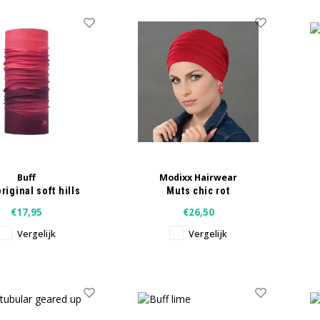
Buff
Modixx Hairwear
riginal soft hills
Muts chic rot
pink fluor
€17,95
€26,50
Vergelijk
Vergelijk