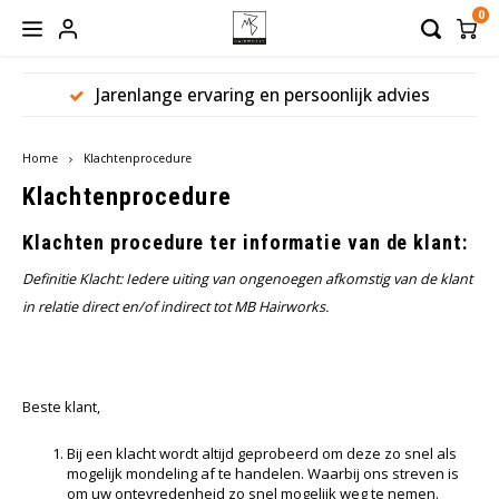
0
Jarenlange ervaring en persoonlijk advies
Hoofdmenu / hoofdbedekkingen
Hoofdmenu / haaraanvullingen
Hoofdmenu / werkmateriaal
Hoofdmenu / haarwerken
Hoofdmenu / verzorging
Hoofdbedekkingen
Haaraanvullingen
Werkmateriaal
Haarwerken
Verzorging
Home
Klachtenprocedure
Dames
Haarstukken
Hoofddoeken
Shampoo
Borstels
Klachtenprocedure
Heren
Haarmatten
Mutsen
Conditioner
Pruikenhouders
Klachten procedure ter informatie van de klant:
Definitie Klacht: Iedere uiting van ongenoegen afkomstig van de klant
Toupetten
Sjaals
Balsem
Clips
in relatie direct en/of indirect tot MB Hairworks.
Pruiken
Turbans
Treatment
Lijm
Caps
Styling
Tape
Beste klant,
Bij een klacht wordt altijd geprobeerd om deze zo snel als
Bandana
Verzorgingssets
Beauty Pillow
mogelijk mondeling af te handelen. Waarbij ons streven is
om uw ontevredenheid zo snel mogelijk weg te nemen.