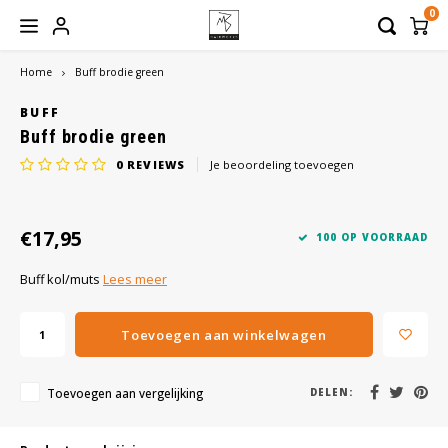
0
Home
Buff brodie green
Hoofdmenu / hoofdbedekkingen
Hoofdmenu / haaraanvullingen
Hoofdmenu / werkmateriaal
Hoofdmenu / haarwerken
Hoofdmenu / verzorging
Hoofdbedekkingen
Haaraanvullingen
Werkmateriaal
Haarwerken
Verzorging
BUFF
Buff brodie green
0
REVIEWS
Je beoordeling toevoegen
Dames
Haarstukken
Hoofddoeken
Shampoo
Borstels
Heren
Haarmatten
Mutsen
Conditioner
Pruikenhouders
€17,95
100 OP VOORRAAD
Toupetten
Sjaals
Balsem
Clips
Buff kol/muts
Lees meer
Pruiken
Turbans
Treatment
Lijm
Toevoegen aan winkelwagen
Caps
Styling
Tape
Toevoegen aan vergelijking
DELEN:
Bandana
Verzorgingssets
Beauty Pillow