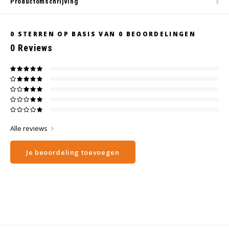
Productomschrijving
Wig caps
Verf
0
STERREN OP BASIS VAN
0
BEOORDELINGEN
0
Reviews
Alle reviews
Je beoordeling toevoegen