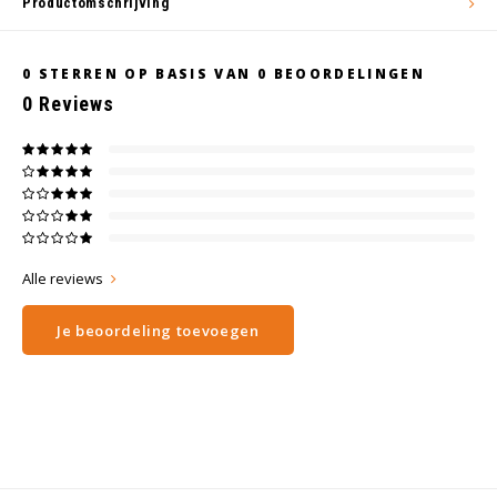
Productomschrijving
Wig caps
Verf
0
STERREN OP BASIS VAN
0
BEOORDELINGEN
0
Reviews
Alle reviews
Je beoordeling toevoegen