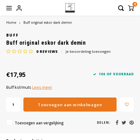
0
Home
Buff original eskor dark demin
Hoofdmenu / hoofdbedekkingen
Hoofdmenu / haaraanvullingen
Hoofdmenu / werkmateriaal
Hoofdmenu / haarwerken
Hoofdmenu / verzorging
Hoofdbedekkingen
Haaraanvullingen
Werkmateriaal
Haarwerken
Verzorging
BUFF
Buff original eskor dark demin
0
REVIEWS
Je beoordeling toevoegen
Dames
Haarstukken
Hoofddoeken
Shampoo
Borstels
Heren
Haarmatten
Mutsen
Conditioner
Pruikenhouders
€17,95
100 OP VOORRAAD
Toupetten
Sjaals
Balsem
Clips
Buff kol/muts
Lees meer
Pruiken
Turbans
Treatment
Lijm
Toevoegen aan winkelwagen
Caps
Styling
Tape
Toevoegen aan vergelijking
DELEN:
Bandana
Verzorgingssets
Beauty Pillow