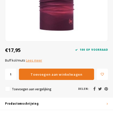
Wig caps
Verf
€17,95
100 OP VOORRAAD
Buff kol/muts
Lees meer
Toevoegen aan winkelwagen
Toevoegen aan vergelijking
DELEN:
Productomschrijving