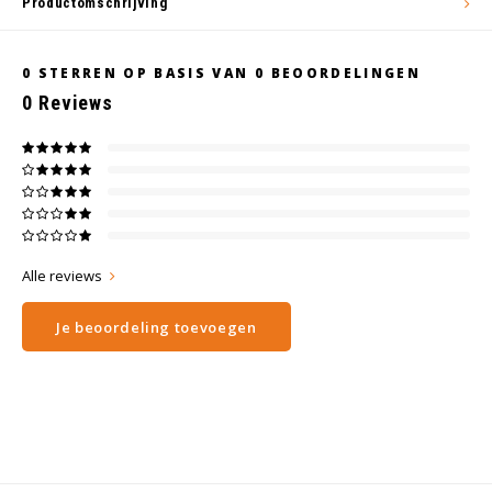
Productomschrijving
Wig caps
Verf
0
STERREN OP BASIS VAN
0
BEOORDELINGEN
0
Reviews
Alle reviews
Je beoordeling toevoegen