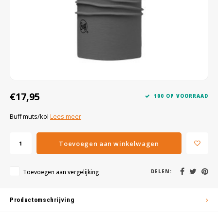
Wig caps
Verf
€17,95
100 OP VOORRAAD
Buff muts/kol
Lees meer
Toevoegen aan winkelwagen
Toevoegen aan vergelijking
DELEN:
Productomschrijving