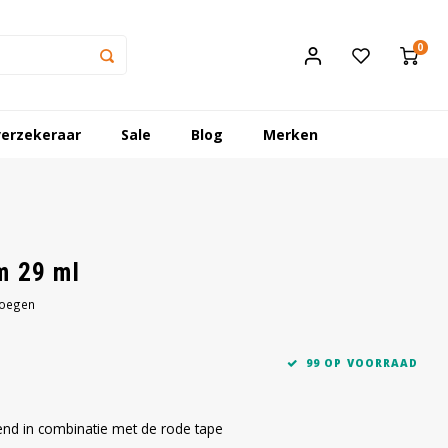
0
erzekeraar
Sale
Blog
Merken
m 29 ml
voegen
99 OP VOORRAAD
kend in combinatie met de rode tape