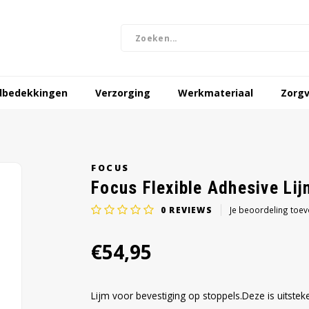
dbedekkingen
Verzorging
Werkmateriaal
Zorgv
FOCUS
Focus Flexible Adhesive Lij
0
REVIEWS
Je beoordeling toe
€54,95
Lijm voor bevestiging op stoppels.Deze is uitste