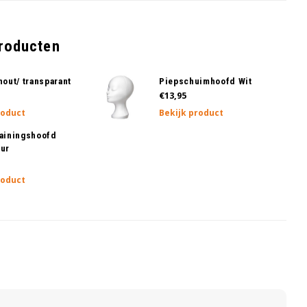
producten
hout/ transparant
Piepschuimhoofd Wit
€13,95
roduct
Bekijk product
ainingshoofd
ur
roduct