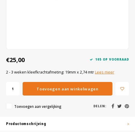
Wig caps
Verf
€25,00
105 OP VOORRAAD
2 - 3 weken kleefkrachtafmeting: 19mm x 2,74 mtr
Lees meer
Toevoegen aan winkelwagen
Toevoegen aan vergelijking
DELEN:
Productomschrijving