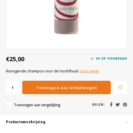
Wig caps
Verf
€25,00
99 OP VOORRAAD
Reinigende shampoo voor de hoofdhuid.
Lees meer
Toevoegen aan winkelwagen
Toevoegen aan vergelijking
DELEN:
Productomschrijving