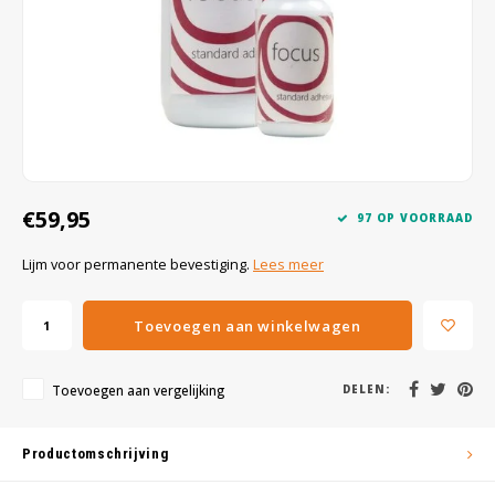
Wig caps
Verf
€59,95
97 OP VOORRAAD
Lijm voor permanente bevestiging.
Lees meer
Toevoegen aan winkelwagen
Toevoegen aan vergelijking
DELEN:
Productomschrijving