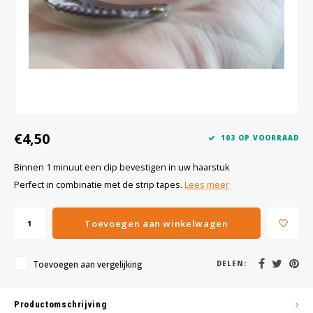
Wig caps
Verf
€4,50
103 OP VOORRAAD
Binnen 1 minuut een clip bevestigen in uw haarstuk
Perfect in combinatie met de strip tapes.
Lees meer
Toevoegen aan winkelwagen
Toevoegen aan vergelijking
DELEN:
Productomschrijving