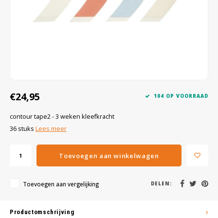
Wig caps
Verf
€24,95
104 OP VOORRAAD
contour tape2 - 3 weken kleefkracht
36 stuks
Lees meer
Toevoegen aan winkelwagen
Toevoegen aan vergelijking
DELEN:
Productomschrijving