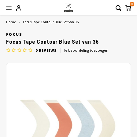
0
Home
Focus Tape Contour Blue Set van 36
Hoofdmenu / hoofdbedekkingen
Hoofdmenu / haaraanvullingen
Hoofdmenu / werkmateriaal
Hoofdmenu / haarwerken
Hoofdmenu / verzorging
Hoofdbedekkingen
Haaraanvullingen
Werkmateriaal
Haarwerken
Verzorging
FOCUS
Focus Tape Contour Blue Set van 36
0
REVIEWS
Je beoordeling toevoegen
Dames
Haarstukken
Hoofddoeken
Shampoo
Borstels
Heren
Haarmatten
Mutsen
Conditioner
Pruikenhouders
Toupetten
Sjaals
Balsem
Clips
Pruiken
Turbans
Treatment
Lijm
Caps
Styling
Tape
Bandana
Verzorgingssets
Beauty Pillow