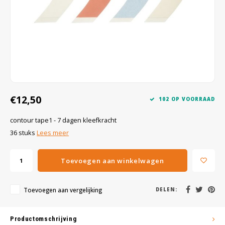
Wig caps
Verf
€12,50
102 OP VOORRAAD
contour tape1 - 7 dagen kleefkracht
36 stuks
Lees meer
Toevoegen aan winkelwagen
Toevoegen aan vergelijking
DELEN:
Productomschrijving