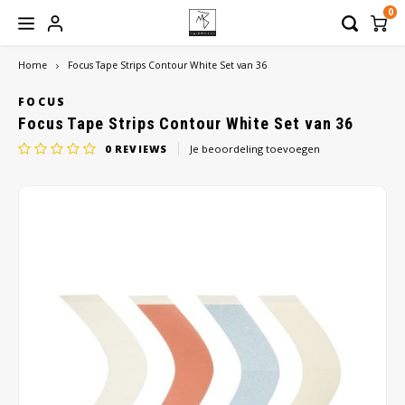
0
Home
Focus Tape Strips Contour White Set van 36
Hoofdmenu / hoofdbedekkingen
Hoofdmenu / haaraanvullingen
Hoofdmenu / werkmateriaal
Hoofdmenu / haarwerken
Hoofdmenu / verzorging
Hoofdbedekkingen
Haaraanvullingen
Werkmateriaal
Haarwerken
Verzorging
FOCUS
Focus Tape Strips Contour White Set van 36
0
REVIEWS
Je beoordeling toevoegen
Dames
Haarstukken
Hoofddoeken
Shampoo
Borstels
Heren
Haarmatten
Mutsen
Conditioner
Pruikenhouders
Toupetten
Sjaals
Balsem
Clips
Pruiken
Turbans
Treatment
Lijm
Caps
Styling
Tape
Bandana
Verzorgingssets
Beauty Pillow