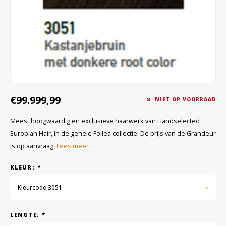
Wig caps
Verf
€99.999,99
NIET OP VOORRAAD
Meest hoogwaardig en exclusieve haarwerk van Handselected
Europian Hair, in de gehele Follea collectie. De prijs van de Grandeur
is op aanvraag.
Lees meer
KLEUR:
*
Kleurcode 3051
LENGTE:
*