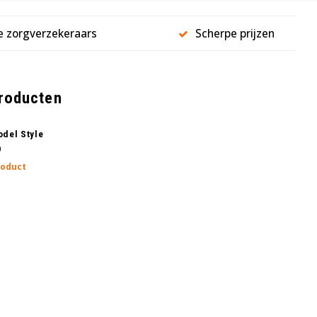
le zorgverzekeraars
Scherpe prijzen
producten
odel Style
0
roduct