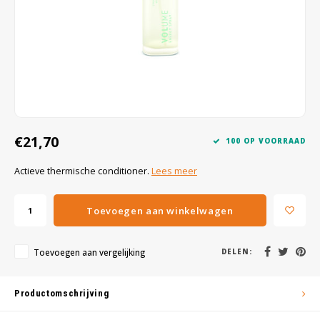
Wig caps
Verf
€21,70
100 OP VOORRAAD
Actieve thermische conditioner.
Lees meer
Toevoegen aan winkelwagen
Toevoegen aan vergelijking
DELEN:
Productomschrijving