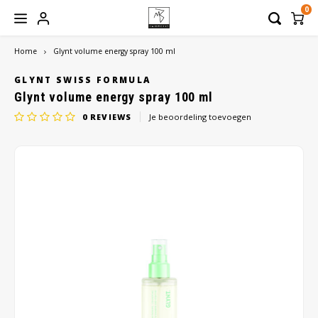
0
Home
Glynt volume energy spray 100 ml
Hoofdmenu / hoofdbedekkingen
Hoofdmenu / haaraanvullingen
Hoofdmenu / werkmateriaal
Hoofdmenu / haarwerken
Hoofdmenu / verzorging
Hoofdbedekkingen
Haaraanvullingen
Werkmateriaal
Haarwerken
Verzorging
GLYNT SWISS FORMULA
Glynt volume energy spray 100 ml
0
REVIEWS
Je beoordeling toevoegen
Dames
Haarstukken
Hoofddoeken
Shampoo
Borstels
Heren
Haarmatten
Mutsen
Conditioner
Pruikenhouders
Toupetten
Sjaals
Balsem
Clips
Pruiken
Turbans
Treatment
Lijm
Caps
Styling
Tape
Bandana
Verzorgingssets
Beauty Pillow