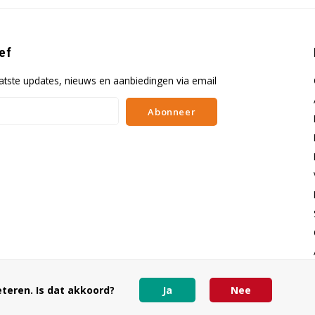
ef
atste updates, nieuws en aanbiedingen via email
Abonneer
teren. Is dat akkoord?
Ja
Nee