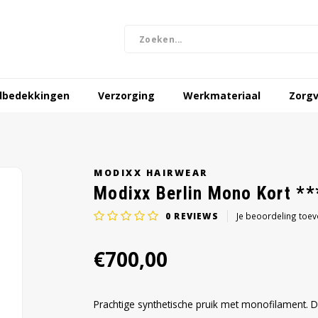
dbedekkingen
Verzorging
Werkmateriaal
Zorgv
MODIXX HAIRWEAR
Modixx Berlin Mono Kort **
0
REVIEWS
Je beoordeling toe
€700,00
Prachtige synthetische pruik met monofilament. De