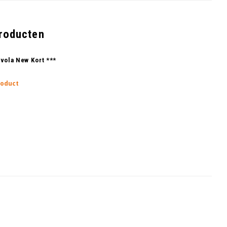
producten
vola New Kort ***
roduct