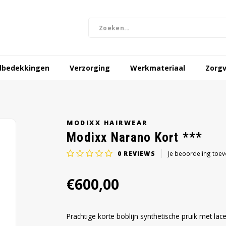
dbedekkingen
Verzorging
Werkmateriaal
Zorgv
MODIXX HAIRWEAR
Modixx Narano Kort ***
0
REVIEWS
Je beoordeling toe
€600,00
Prachtige korte boblijn synthetische pruik met lace