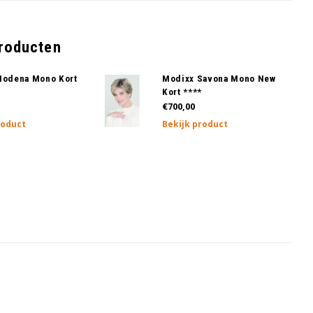
producten
Modena Mono Kort
Modixx Savona Mono New
Kort ****
€700,00
roduct
Bekijk product