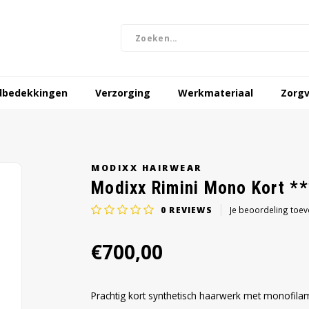
dbedekkingen
Verzorging
Werkmateriaal
Zorgv
MODIXX HAIRWEAR
Modixx Rimini Mono Kort *
0
REVIEWS
Je beoordeling toe
€700,00
Prachtig kort synthetisch haarwerk met monofilame