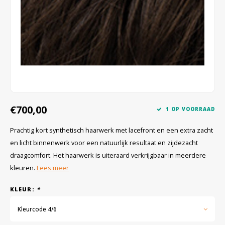
Wig caps
Verf
€700,00
1 OP VOORRAAD
Prachtig kort synthetisch haarwerk met lacefront en een extra zacht
en licht binnenwerk voor een natuurlijk resultaat en zijdezacht
draagcomfort. Het haarwerk is uiteraard verkrijgbaar in meerdere
kleuren.
Lees meer
KLEUR:
*
Kleurcode 4/6