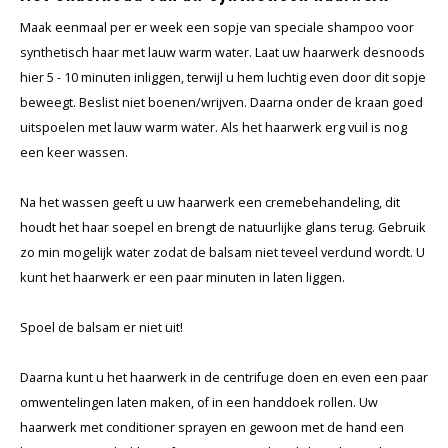
Wig caps
Verf
Maak eenmaal per er week een sopje van speciale shampoo voor
synthetisch haar met lauw warm water. Laat uw haarwerk desnoods
hier 5 - 10 minuten inliggen, terwijl u hem luchtig even door dit sopje
beweegt. Beslist niet boenen/wrijven. Daarna onder de kraan goed
uitspoelen met lauw warm water. Als het haarwerk erg vuil is nog
een keer wassen.
Na het wassen geeft u uw haarwerk een cremebehandeling, dit
houdt het haar soepel en brengt de natuurlijke glans terug. Gebruik
zo min mogelijk water zodat de balsam niet teveel verdund wordt. U
kunt het haarwerk er een paar minuten in laten liggen.
Spoel de balsam er niet uit!
Daarna kunt u het haarwerk in de centrifuge doen en even een paar
omwentelingen laten maken, of in een handdoek rollen. Uw
haarwerk met conditioner sprayen en gewoon met de hand een