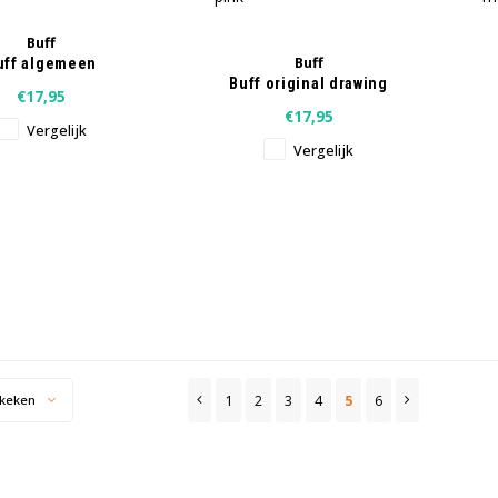
Buff
Buff
uff algemeen
Buff original drawing
€17,95
pink
€17,95
Vergelijk
Vergelijk
1
2
3
4
5
6
keken