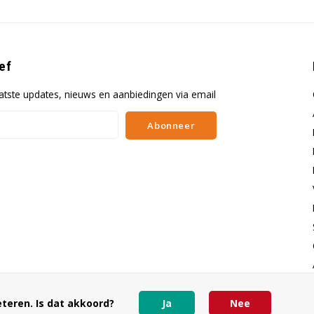
ef
atste updates, nieuws en aanbiedingen via email
Abonneer
teren. Is dat akkoord?
Ja
Nee