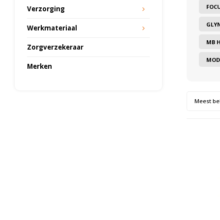
FOC
Verzorging
GLY
Werkmateriaal
MB 
Zorgverzekeraar
MOD
Merken
Meest be