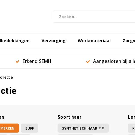
dbedekkingen
Verzorging
Werkmateriaal
Zorgv
Erkend SEMH
Aangesloten bij al
ollectie
ectie
en
Soort haar
Le
 MERKEN
BUFF
SYNTHETISCH HAAR
K
(11)