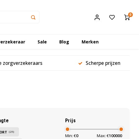
0
erzekeraar
Sale
Blog
Merken
le zorgverzekeraars
Scherpe prijzen
ngte
Prijs
ORT
(21)
Min: €
0
Max: €
100000