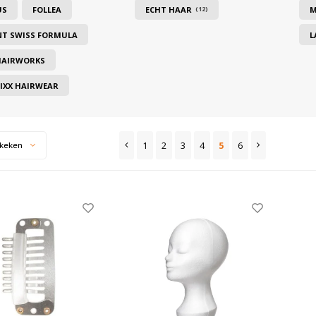
US
FOLLEA
ECHT HAAR
M
(12)
NT SWISS FORMULA
L
HAIRWORKS
IXX HAIRWEAR
1
2
3
4
5
6
keken