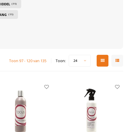
IDDEL
(11)
ANG
(11)
Toon 97 - 120 van 135
Toon:
24